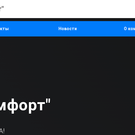
"
екты
Новости
О ко
мфорт"
А!