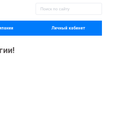
мпании
Личный кабинет
гии!