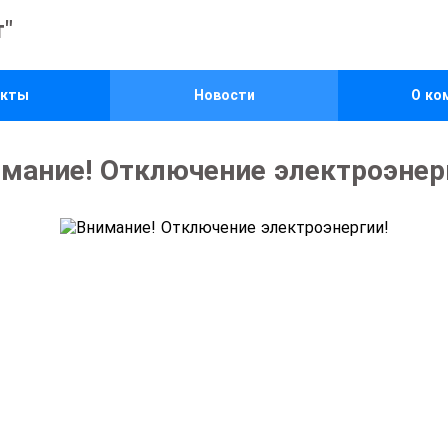
"
екты
Новости
О ко
мание! Отключение электроэнер